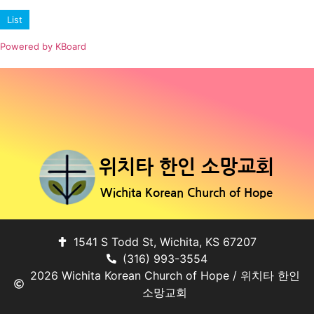
List
Powered by KBoard
위치타 한인 소망교회
Wichita Korean Church of Hope
1541 S Todd St, Wichita, KS 67207
(316) 993-3554
2026 Wichita Korean Church of Hope / 위치타 한인
소망교회