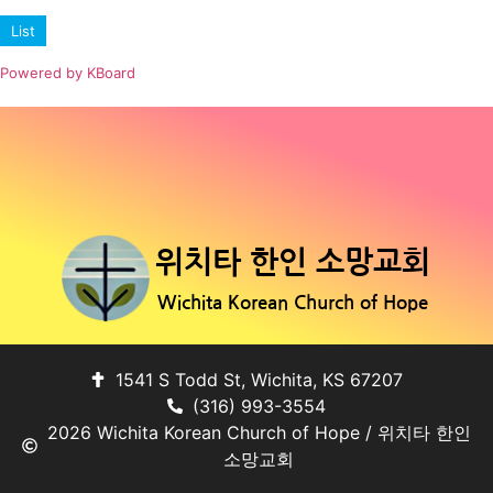
List
Powered by KBoard
위치타 한인 소망교회
Wichita Korean Church of Hope
1541 S Todd St, Wichita, KS 67207
(316) 993-3554
2026 Wichita Korean Church of Hope / 위치타 한인
소망교회