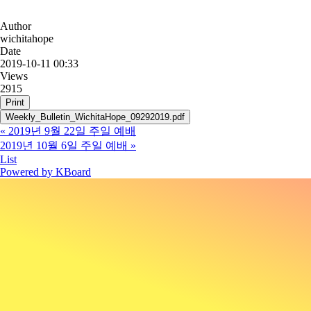
Author
wichitahope
Date
2019-10-11 00:33
Views
2915
Print
Weekly_Bulletin_WichitaHope_09292019.pdf
«
2019년 9월 22일 주일 예배
2019년 10월 6일 주일 예배
»
List
Powered by KBoard