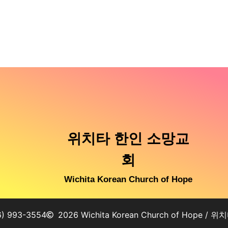
위치타 한인 소망교
회
Wichita Korean Church of Hope
6) 993-3554
2026 Wichita Korean Church of Hope 