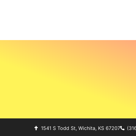
1541 S Todd St, Wichita, KS 67207
(31