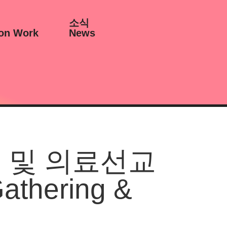
소식
on Work
News
회 및 의료선교
athering &